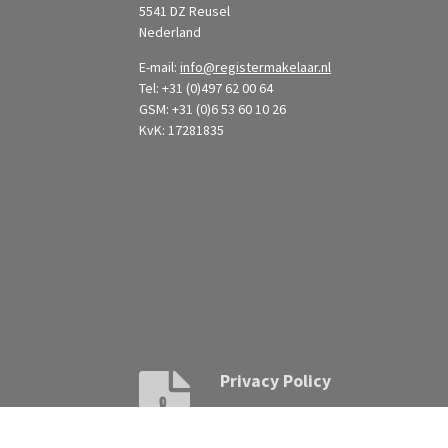
5541 DZ Reusel
Nederland
E-mail:
info@registermakelaar.nl
Tel: +31 (0)497 62 00 64
GSM: +31 (0)6 53 60 10 26
KvK: 17281835
Privacy Policy
Download